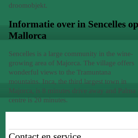
droomobjekt.
Informatie over in Sencelles o
Mallorca
Sencelles is a large community in the wine-
growing area of Majorca. The village offers
wonderful views to the Tramuntana
mountains. Inca, the third largest town in
Majorca, is 8 minutes drive away and Palma
centre is 20 minutes.
Contact en service