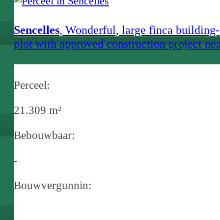
Sencelles
, Wonderful, large finca building-
plot with approved construction project ne
to Sencelles
Perceel:
21.309 m²
Bebouwbaar:
-
Bouwvergunnin: