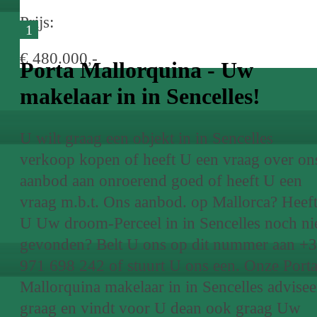
Prijs:
1
€ 480.000,-
Porta Mallorquina - Uw
makelaar in in Sencelles!
U wilt graag een objekt in in Sencelles
verkoop kopen of heeft U een vraag over on
aanbod aan onroerend goed of heeft U een
vraag m.b.t. Ons aanbod. op Mallorca? Heef
U Uw droom-Perceel in in Sencelles noch ni
gevonden? Belt U ons op dit nummer aan +
971 698 242 of stuurt U ons een. Onze Port
Mallorquina makelaar in in Sencelles advisee
graag en vindt voor U dean ook graag Uw