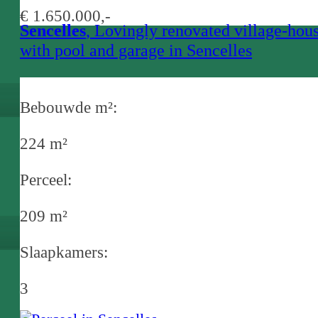
€ 1.650.000,-
Sencelles
, Lovingly renovated village-hou
with pool and garage in Sencelles
Bebouwde m²:
224 m²
Perceel:
209 m²
Slaapkamers:
3