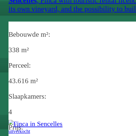
Sencelles
, Finca with touristic rental licenc
its own vineyard, and the possibility to bui
a second house in Sencelles
Bebouwde m²:
338 m²
Perceel:
43.616 m²
Slaapkamers:
4
Prijs:
uitverkocht